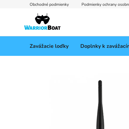
Prejsť
Obchodné podmienky
Podmienky ochrany osobn
na
obsah
Zavážacie loďky
Doplnky k zavážac