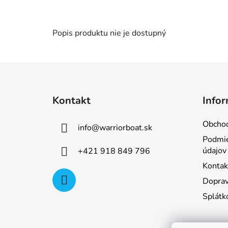
Popis produktu nie je dostupný
Z
á
Kontakt
Infor
p
ä
Obcho
info
@
warriorboat.sk
t
Podmie
i
údajov
+421 918 849 796
e
Kontak
Doprav
Splátk