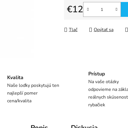
€12
Jednotková cena:
Tlač
Opýtať sa
Prístup
Kvalita
Na vaše otázky
Naše loďky poskytujú ten
odpovieme na zákl
najlepší pomer
reálnych skúsenost
cena/kvalita
rybačiek
Popis
Diskusia