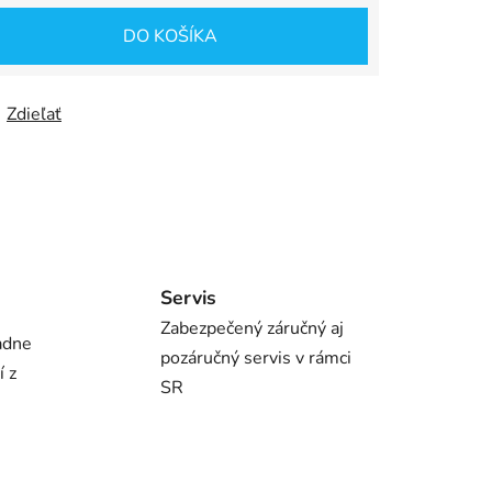
DO KOŠÍKA
Zdieľať
Servis
Zabezpečený záručný aj
adne
pozáručný servis v rámci
í z
SR