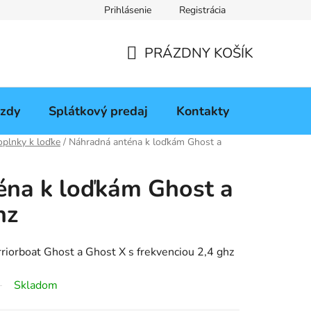
Prihlásenie
Registrácia
daj
PRÁZDNY KOŠÍK
NÁKUPNÝ
KOŠÍK
azdy
Splátkový predaj
Kontakty
Warriorb
plnky k loďke
/
Náhradná anténa k loďkám Ghost a
éna k loďkám Ghost a
hz
iorboat Ghost a Ghost X s frekvenciou 2,4 ghz
Skladom