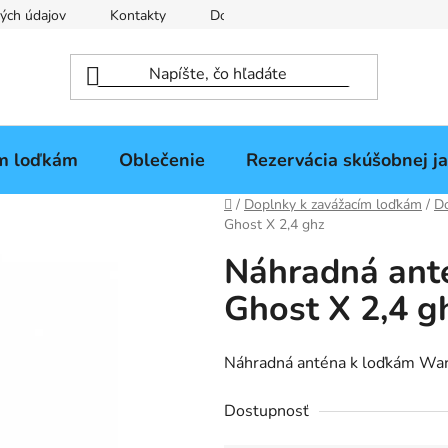
ých údajov
Kontakty
Doprava a platba
Splátkový pre
ím loďkám
Oblečenie
Rezervácia skúšobnej j
Domov
/
Doplnky k zavážacím loďkám
/
Do
Ghost X 2,4 ghz
Náhradná ant
Ghost X 2,4 g
Náhradná anténa k loďkám Warr
Dostupnosť