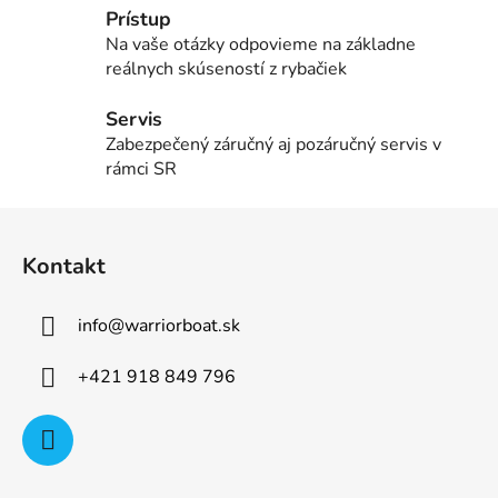
r
Prístup
v
Na vaše otázky odpovieme na základne
k
reálnych skúseností z rybačiek
y
v
Servis
ý
Zabezpečený záručný aj pozáručný servis v
p
rámci SR
i
s
Z
u
á
Kontakt
p
ä
info
@
warriorboat.sk
t
i
+421 918 849 796
e