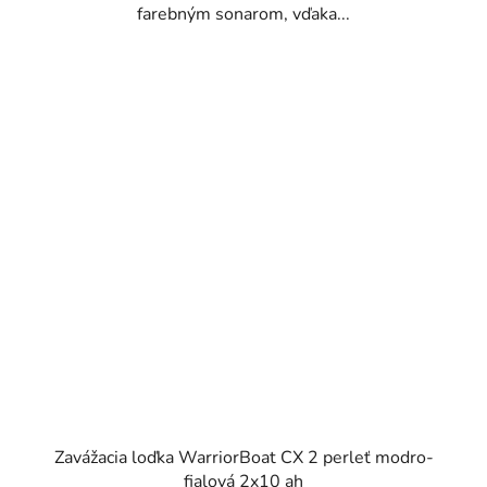
farebným sonarom, vďaka...
Zavážacia loďka WarriorBoat CX 2 perleť modro-
fialová 2x10 ah