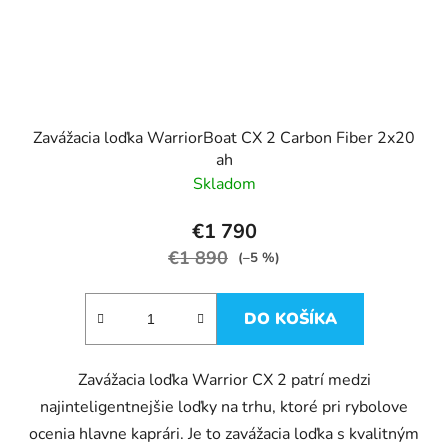
Zavážacia loďka WarriorBoat CX 2 Carbon Fiber 2x20
ah
Skladom
€1 790
€1 890
(–5 %)
DO KOŠÍKA
Zavážacia loďka Warrior CX 2 patrí medzi
najinteligentnejšie loďky na trhu, ktoré pri rybolove
ocenia hlavne kaprári. Je to zavážacia loďka s kvalitným