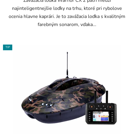
Zavážacia loďka Warrior CX 2 patrí medzi
najinteligentnejšie loďky na trhu, ktoré pri rybolove
ocenia hlavne kaprári. Je to zavážacia loďka s kvalitným
farebným sonarom, vďaka...
TIP