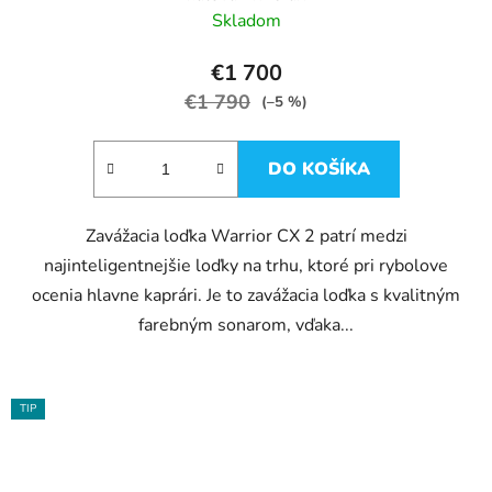
Skladom
€1 700
€1 790
(–5 %)
DO KOŠÍKA
Zavážacia loďka Warrior CX 2 patrí medzi
najinteligentnejšie loďky na trhu, ktoré pri rybolove
ocenia hlavne kaprári. Je to zavážacia loďka s kvalitným
farebným sonarom, vďaka...
TIP