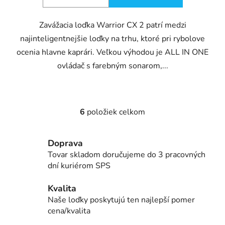
Zavážacia loďka Warrior CX 2 patrí medzi
najinteligentnejšie loďky na trhu, ktoré pri rybolove
ocenia hlavne kaprári. Veľkou výhodou je ALL IN ONE
ovládač s farebným sonarom,...
6
položiek celkom
O
v
l
Doprava
á
Tovar skladom doručujeme do 3 pracovných
d
dní kuriérom SPS
a
c
Kvalita
i
Naše loďky poskytujú ten najlepší pomer
e
cena/kvalita
p