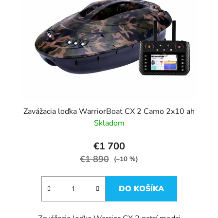
p
u
r
k
o
t
d
o
u
v
k
t
o
v
Zavážacia loďka WarriorBoat CX 2 Camo 2x10 ah
Skladom
€1 700
€1 890
(–10 %)
DO KOŠÍKA