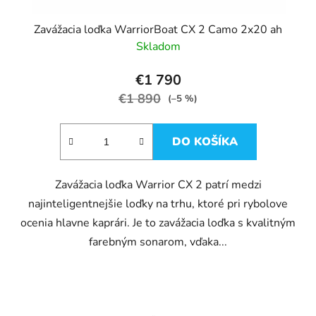
Zavážacia loďka WarriorBoat CX 2 Camo 2x20 ah
Skladom
€1 790
€1 890
(–5 %)
DO KOŠÍKA
Zavážacia loďka Warrior CX 2 patrí medzi
najinteligentnejšie loďky na trhu, ktoré pri rybolove
ocenia hlavne kaprári. Je to zavážacia loďka s kvalitným
farebným sonarom, vďaka...