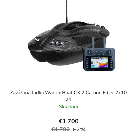
Zavážacia loďka WarriorBoat CX 2 Carbon Fiber 2x10
ah
Skladom
€1 700
€1 790
(–5 %)