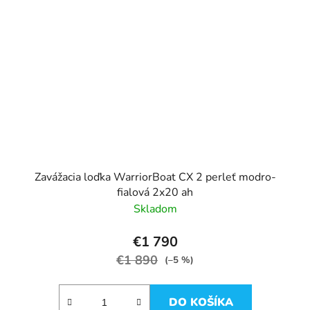
Zavážacia loďka WarriorBoat CX 2 perleť modro-
fialová 2x20 ah
Skladom
€1 790
€1 890
(–5 %)
DO KOŠÍKA