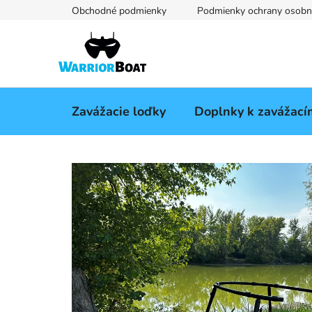
Prejsť
Obchodné podmienky
Podmienky ochrany osobn
na
obsah
Zavážacie loďky
Doplnky k zavážac