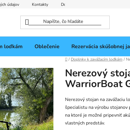
ých údajov
Kontakty
Doprava a platba
Splátkový pre
ím loďkám
Oblečenie
Rezervácia skúšobnej j
Domov
/
Doplnky k zavážacím loďkám
/
Ne
Nerezový stoj
WarriorBoat 
Nerezový stojan na zavážaciu 
špecialistu na výrobu stojanov 
na ktoré je možné pripevniť akú
vlastných predstáv.