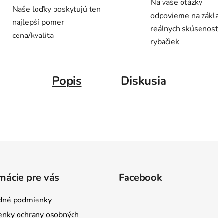
Na vaše otázky
Naše loďky poskytujú ten
odpovieme na zákl
najlepší pomer
reálnych skúsenost
cena/kvalita
rybačiek
Popis
Diskusia
mácie pre vás
Facebook
dné podmienky
nky ochrany osobných