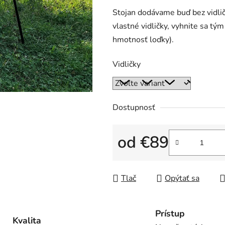
Stojan dodávame buď bez vidlič
vlastné vidličky, vyhnite sa t
hmotnosť loďky).
Vidličky
Dostupnosť
od
€89
Jednotková cena:
Tlač
Opýtať sa
Prístup
Kvalita