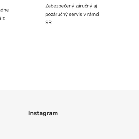
Zabezpečený záručný aj
adne
pozáručný servis v rámci
í z
SR
Instagram