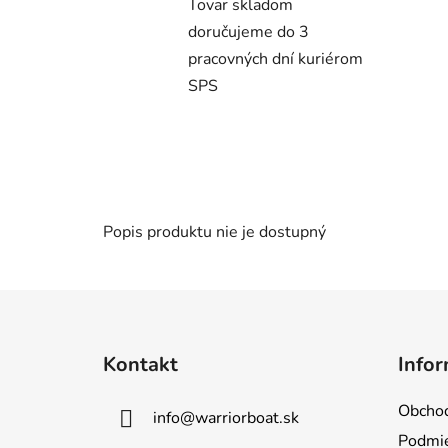
Tovar skladom
doručujeme do 3
pracovných dní kuriérom
SPS
Popis produktu nie je dostupný
Z
á
Kontakt
Infor
p
ä
Obcho
info
@
warriorboat.sk
t
Podmie