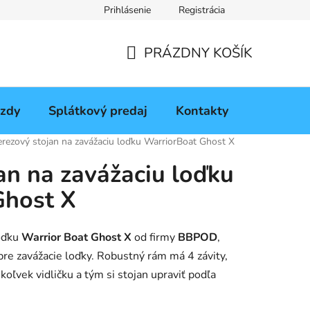
Prihlásenie
Registrácia
daj
PRÁZDNY KOŠÍK
NÁKUPNÝ
KOŠÍK
azdy
Splátkový predaj
Kontakty
Warriorb
rezový stojan na zavážaciu loďku WarriorBoat Ghost X
an na zavážaciu loďku
Ghost X
loďku
Warrior Boat Ghost
X
od firmy
BBPOD
,
pre zavážacie loďky. Robustný rám má 4 závity,
koľvek vidličku a tým si stojan upraviť podľa