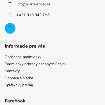
ä
info
@
warriorboat.sk
t
i
+421 918 849 796
e
Informácie pre vás
Obchodné podmienky
Podmienky ochrany osobných údajov
Kontakty
Doprava a platba
Splátkový predaj
Facebook