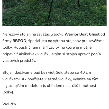
Nerezový stojan na zavážaciu loďku
Warrior Boat Ghost
od
firmy
BBPOD
, špecialistu na výrobu stojanov pre zavážacie
loďky. Robustný rám má 4 závity, na ktoré je možné
pripevniť akúkoľvek vidličku a tým si stojan upraviť podľa
vlastných predstáv.
Stojan dodávame buď bez vidličiek, alebo so 40 cm
vidličkami. Ak použijete vlastné vidličky, vyhnite sa tým
najlacnejším modelom (s ohľadom na určitú hmotnosť
loďky).
Vidličky