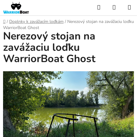
Prejsť
Hľadať
NÁKUP
na
KOŠÍK
obsah
Domov
/
Doplnky k zavážacím loďkám
/
Nerezový stojan na zavážaciu loďku
WarriorBoat Ghost
Nerezový stojan na
zavážaciu loďku
WarriorBoat Ghost