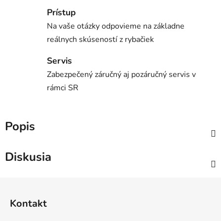
Prístup
Na vaše otázky odpovieme na základne
reálnych skúseností z rybačiek
Servis
Zabezpečený záručný aj pozáručný servis v
rámci SR
Popis
Diskusia
Z
á
Kontakt
p