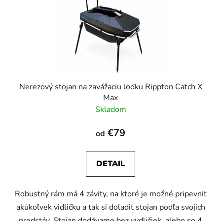
Nerezový stojan na zavážaciu loďku Rippton Catch X
Max
Skladom
€79
od
DETAIL
Robustný rám má 4 závity, na ktoré je možné pripevniť
akúkoľvek vidličku a tak si doladiť stojan podľa svojich
predstáv. Stojan dodávame bez vydličiek, alebo so 4