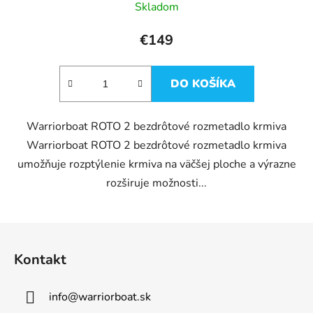
Skladom
€149
DO KOŠÍKA
Warriorboat ROTO 2 bezdrôtové rozmetadlo krmiva
Warriorboat ROTO 2 bezdrôtové rozmetadlo krmiva
umožňuje rozptýlenie krmiva na väčšej ploche a výrazne
rozširuje možnosti...
Z
á
Kontakt
p
ä
info
@
warriorboat.sk
t