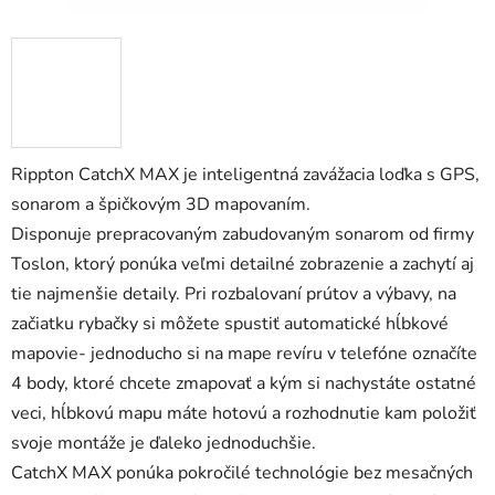
Rippton CatchX MAX je inteligentná zavážacia loďka s GPS,
sonarom a špičkovým 3D mapovaním.
Disponuje prepracovaným zabudovaným sonarom od firmy
Toslon, ktorý ponúka veľmi detailné zobrazenie a zachytí aj
tie najmenšie detaily. Pri rozbalovaní prútov a výbavy, na
začiatku rybačky si môžete spustiť automatické hĺbkové
mapovie- jednoducho si na mape revíru v telefóne označíte
4 body, ktoré chcete zmapovať a kým si nachystáte ostatné
veci, hĺbkovú mapu máte hotovú a rozhodnutie kam položiť
svoje montáže je ďaleko jednoduchšie.
CatchX MAX ponúka pokročilé technológie bez mesačných