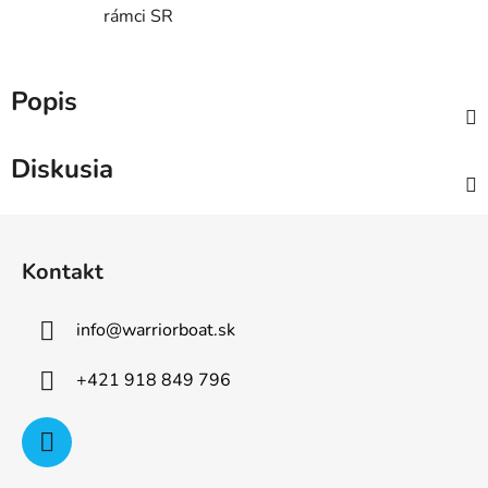
rámci SR
Popis
Diskusia
Z
á
Kontakt
p
ä
info
@
warriorboat.sk
t
i
+421 918 849 796
e