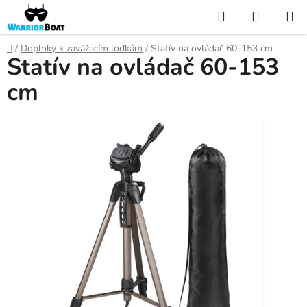
Prejsť
Hľadať
NÁKUP
na
KOŠÍK
obsah
Domov
/
Doplnky k zavážacím loďkám
/
Statív na ovládač 60-153 cm
Statív na ovládač 60-153
cm